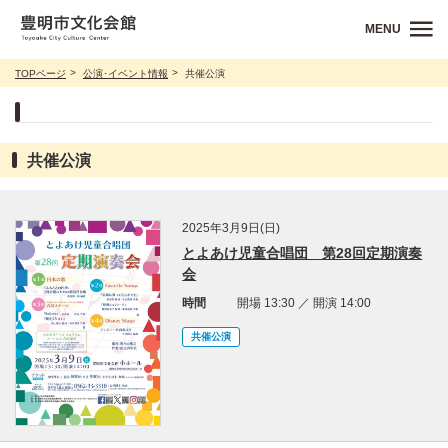
MENU
TOPページ
公演･イベント情報
共催公演
共催公演
2025年3月9日(日)
とよあけ児童合唱団 第28回定期演奏
会
時間
開場 13:30 ／ 開演 14:00
共催公演