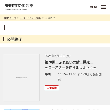
MENU
TOPページ
公演･イベント情報
公開終了
公開終了
2025年6月11日(水)
第70回 ふれあいの館 欅庵
～コースターを作りましょう！～
時間
11:15～12:00（11:00より受付開
始）
主催公演