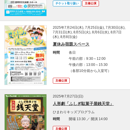
チケット取り扱い
主催公演
2025年7月24日(木), 7月25日(金), 7月30日(水),
7月31日(木), 8月5日(火), 8月6日(水), 8月7日
(木), 8月8日(金)
夏休み宿題スペース
時間
各日
午前の部：
9:30
～
12:00
午後の部：
13:00
～
15:30
（各部
10
分前から入室可）
主催公演
2025年7月27日(日)
人形劇「ふしぎ駄菓子屋銭天堂」
ひまわりキッズプログラム
時間
開場 13:30 ／ 開演 14:00
主催公演