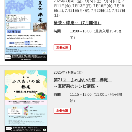
2025年7月4日(金), 7月5日(土), 7月6日(日), 7
月11日(金), 7月13日(日), 7月18日(金), 7月19
日(土), 7月21日(月･祝), 7月26日(土), 7月27日
(日)
呈茶～欅庵～（7月開催）
時間
13:00～16:00（最終入場15:45ま
で）
主催公演
2025年7月9日(水)
第71回 ふれあいの館 欅庵
～夏野菜のレシピ講座～
時間
11:15～12:00（11:00より受付開
始）
主催公演