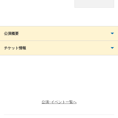
公演概要
チケット情報
お問い合わせ
豊明市文化協会 TEL：0562-95-0051
小代 逸子
公演･イベント一覧へ