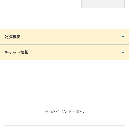
公演概要
チケット情報
お問い合わせ
豊明市文化協会 TEL：0562-95-0051
小代 逸子
公演･イベント一覧へ