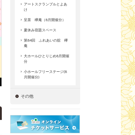
アートスクランブルとよあ
け
呈茶 欅庵（8月開催分）
夏休み宿題スペース
第84回 ふれあいの舘 欅
庵
大ホールひとりじめ8月開催
分
小ホールフリーステージ(8
月開催分)
その他