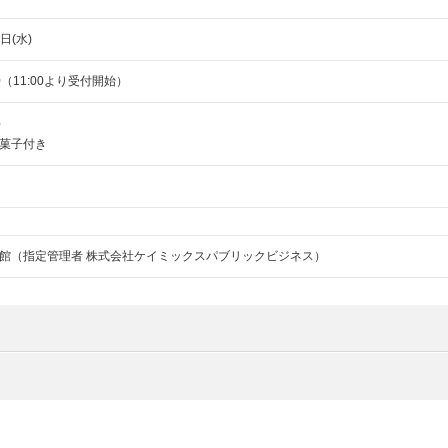
日(水)
:00（11:00より受付開始）
）
菓子付き
館（指定管理者 株式会社ケイミックスパブリックビジネス）