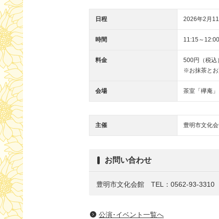
日程
2026年2月11
時間
11:15～12
料金
500円（税込
※お抹茶とお
会場
茶室「欅庵」
主催
豊明市文化会
お問い合わせ
豊明市文化会館 TEL：0562-93-3310
公演･イベント一覧へ