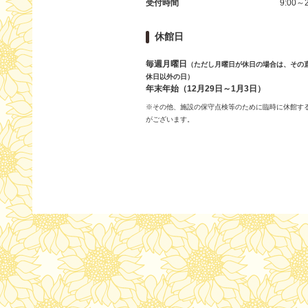
受付時間
9:00～2
休館日
毎週月曜日
（ただし月曜日が休日の場合は、その
休日以外の日）
年末年始（12月29日～1月3日）
※その他、施設の保守点検等のために臨時に休館す
がございます。