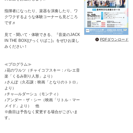
指揮者になったり、楽器を演奏したり、ワ
クワクするような体験コーナーも見どころ
です♬
見て・聞いて・体験できる、『音楽のJACK
PDFダウンロード
IN THE BOX(びっくりばこ)』をぜひお楽し
みください！
≪プログラム≫
♪花のワルツ（チャイコフスキー：バレエ音
楽「くるみ割り人形」より）
♪さんぽ（久石譲：映画「となりのトトロ」
より）
♪チャ―ルダーシュ（モンティ）
♪アンダー・ザ・シー（映画「リトル・マー
メイド」より） 他
※曲目は予告なく変更する場合がございま
す。