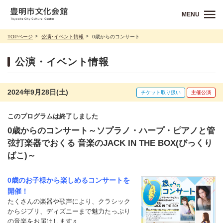
MENU
TOPページ
公演･イベント情報
0歳からのコンサート
公演・イベント情報
2024年9月28日(土)
チケット取り扱い
主催公演
このプログラムは終了しました
0歳からのコンサート～ソプラノ・ハープ・ピアノと管
弦打楽器でおくる 音楽のJACK IN THE BOX(びっくり
ばこ)～
0歳のお子様から楽しめるコンサートを
開催！
たくさんの楽器や歌声により、クラシック
からジブリ、ディズニーまで魅力たっぷり
の音楽をお届けします♬