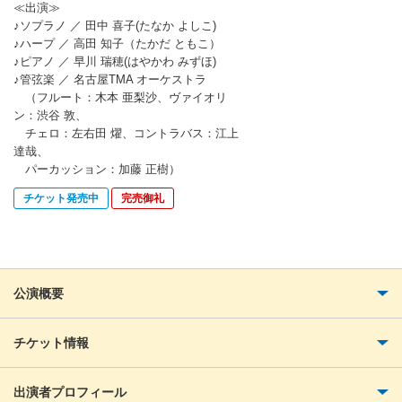
≪出演≫
♪ソプラノ ／ 田中 喜子(たなか よしこ)
♪ハープ ／ 高田 知子（たかだ ともこ）
♪ピアノ ／ 早川 瑞穂(はやかわ みずほ)
♪管弦楽 ／ 名古屋TMA オーケストラ
（フルート：木本 亜梨沙、ヴァイオリ
ン：渋谷 敦、
チェロ：左右田 燿、コントラバス：江上
達哉、
パーカッション：加藤 正樹）
チケット発売中
完売御礼
公演概要
チケット情報
出演者プロフィール