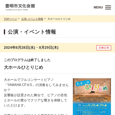
MENU
TOPページ
公演･イベント情報
大ホールひとりじめ
公演・イベント情報
2024年8月28日(水) ･ 8月29日(木)
主催公演
このプログラムは終了しました
大ホールひとりじめ
大ホールでフルコンサートピアノ
「YAMAHA CFⅢS」の演奏をしてみません
か？
反響板が設置された舞台で、ピアノの音色
とホールの豊かでクリアな響きを体験して
いただけます。