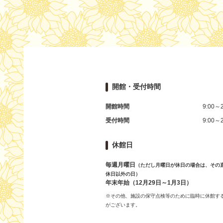
開館・受付時間
開館時間
9:00～2
受付時間
9:00～2
休館日
毎週月曜日
（ただし月曜日が休日の場合は、その
休日以外の日）
年末年始（12月29日～1月3日）
※その他、施設の保守点検等のために臨時に休館す
がございます。