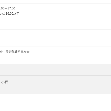
00～17:00
み16:00終了
会 美術部豊明書友会
1 小代